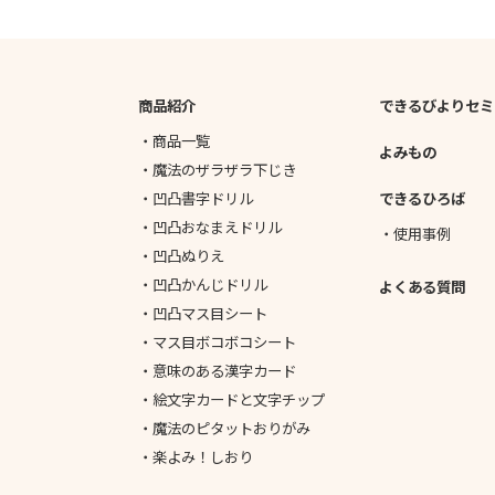
商品紹介
できるびよりセミ
より
商品一覧
よみもの
魔法のザラザラ下じき
凹凸書字ドリル
できるひろば
凹凸おなまえドリル
使用事例
凹凸ぬりえ
凹凸かんじドリル
よくある質問
凹凸マス目シート
マス目ボコボコシート
意味のある漢字カード
絵文字カードと文字チップ
魔法のピタットおりがみ
楽よみ！しおり