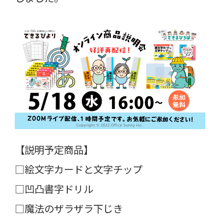
【説明予定商品】
□絵文字カードと文字チップ
□凹凸書字ドリル
□魔法のザラザラ下じき