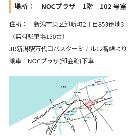
場所：
NOCプラザ 1階 102 号室
住所： 新潟市東区卸新町2丁目853番地3
（無料駐車場150台）
JR新潟駅万代口バスターミナル12番線より
乗車 NOCプラザ(卸会館)下車