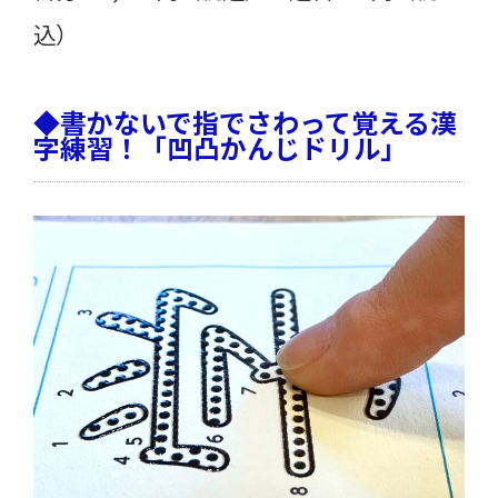
込）
◆書かないで指でさわって覚える漢
字練習！「凹凸かんじドリル」